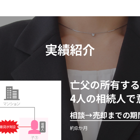
実績紹介
亡父の所有する
4人の相続人で
相談→売却までの期
約8か月