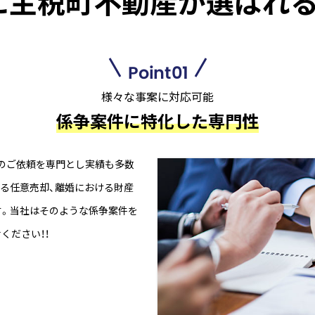
に主税町不動産が
選ばれる
Point01
様々な事案に対応可能
係争案件に特化した専門性
のご依頼を専門とし実績も多数
る任意売却、離婚における財産
す。当社はそのような係争案件を
ください！！