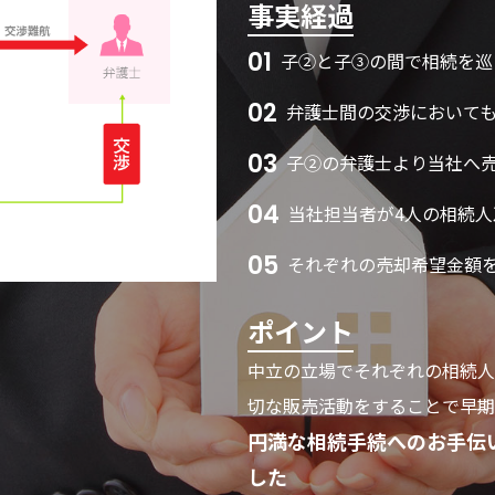
事実経過
01
子②と子③の間で相続を巡
02
弁護士間の交渉において
03
子②の弁護士より当社へ
04
当社担当者が4人の相続
05
それぞれの売却希望金額
ポイント
中立の立場でそれぞれの相続人
切な販売活動をすることで早期
円満な相続手続へのお手伝
した