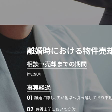
離婚時における物件売
相談→売却までの期間
約1か月
事実経過
01
離婚に際し、夫が他県へ引っ越しており不
02
弁護士間において交渉